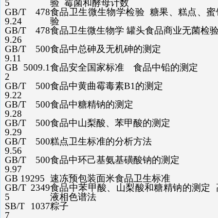
5
验 霉菌和酵母计数
GB/T 478
食品卫生微生物学检验 糖果、糕点、蜜
9.24
验
GB/T 478
食品卫生微生物学 罐头食品商业无菌检
9.26
GB/T 500
食品中总砷及无机砷的测定
9.11
GB 5009.1
食品安全国家标准 食品中铅的测定
2
GB/T 500
食品中黄曲霉毒素B1的测定
9.22
GB/T 500
食品中糖精钠的测定
9.28
GB/T 500
食品中山梨酸、苯甲酸的测定
9.29
GB/T 500
糕点卫生标准的分析方法
9.56
GB/T 500
食品中环己基氨基磺酸钠的测定
9.97
GB 19295
速冻预包装面米食品卫生标准
GB/T 2349
食品中苯甲酸、山梨酸和糖精钠的测定 
5
液相色谱法
SB/T 1037
粽子
7