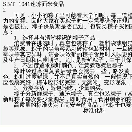
SB/T 1041
速冻面米食品
2
可见，小小的粽子里可藏着大学问呢，每一道
力的支撑。因此大家在买粽子时一定需要选择正规
是否破损、粽子保质期是否已过。包装类粽子买回
点：
1、选择具有清晰标识的粽子产品。
消费者在挑选时，真空包装粽子、塑料袋或铝
袋等现象。粽子的尖角容易刺破软包装材料，一旦
霉味等其它异味，清香味浓郁的粽子食用时风味更
及生产日期和保质期等。尤其是新鲜粽子，由于其保
2、不过度追求粽叶颜色，注意煮熟煮透粽子。
粽叶经过高温蒸煮后绿色会褪去一些，略发黄
色。粽叶过度鲜绿，并不是真实自然的。一般情况
应包裹完好，棕体应形状完整，无露米、变形现象，
3、分类存放，随包随吃，少量购买。
粽子分新鲜粽子、速冻粽子、真空包装粽子（
新鲜粽子每次要少量购买，即时食用，食用剩余的粽
高质量的标准决定了高安全的食品，吃粽子也要
标准化科